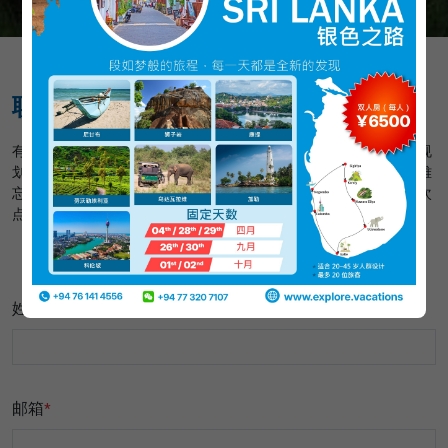
联系我们
有关于您的旅行问题吗？我们随时为您提供帮助。立即联系我们，规
划您的行程或个性化冒险之旅。我们敬业的团队将竭力让您的旅行难
忘，因此不要犹豫，马上与我们取得联系。您的精彩体验，只需一次
点击或一个电话即可开始！
姓名
*
邮箱
*