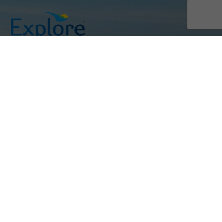
加入我们探索斯里兰卡，
在冒险中享受卓越体验。
链接
首页
关于我们
常见问题
博客
联系我们