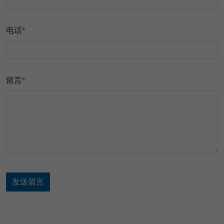
电话
*
留言
*